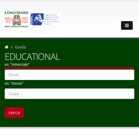
Guida
EDUCATIONAL
es: "vimercate"
es: "musei"