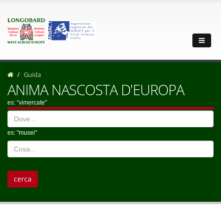
Guida
ANIMA NASCOSTA D'EUROPA
es: "vimercate"
es: "musei"