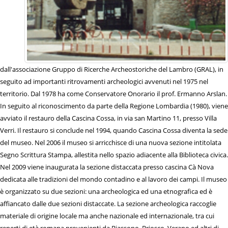
dall'associazione Gruppo di Ricerche Archeostoriche del Lambro (GRAL), in
seguito ad importanti ritrovamenti archeologici avvenuti nel 1975 nel
territorio. Dal 1978 ha come Conservatore Onorario il prof. Ermanno Arslan.
In seguito al riconoscimento da parte della Regione Lombardia (1980), viene
avviato il restauro della Cascina Cossa, in via san Martino 11, presso Villa
Verri. Il restauro si conclude nel 1994, quando Cascina Cossa diventa la sede
del museo. Nel 2006 il museo si arricchisce di una nuova sezione intitolata
Segno Scrittura Stampa, allestita nello spazio adiacente alla Biblioteca civica.
Nel 2009 viene inaugurata la sezione distaccata presso cascina Cà Nova
dedicata alle tradizioni del mondo contadino e al lavoro dei campi. Il museo
è organizzato su due sezioni: una archeologica ed una etnografica ed è
affiancato dalle due sezioni distaccate. La sezione archeologica raccoglie
materiale di origine locale ma anche nazionale ed internazionale, tra cui