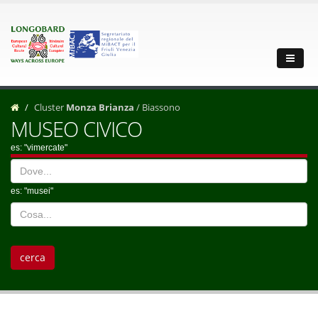
Cluster
Monza Brianza
/ Biassono
MUSEO CIVICO
es: "vimercate"
es: "musei"