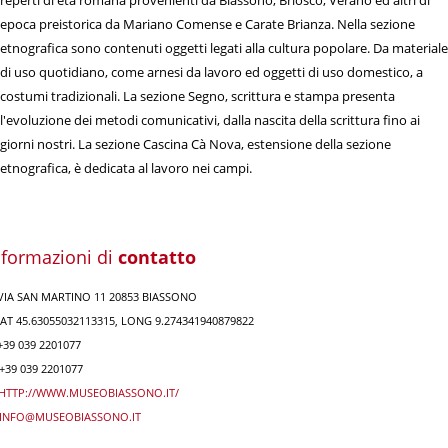
reperti di età romana provenienti da Biassono, Briosco, Verano ed altri di
epoca preistorica da Mariano Comense e Carate Brianza. Nella sezione
etnografica sono contenuti oggetti legati alla cultura popolare. Da materiale
di uso quotidiano, come arnesi da lavoro ed oggetti di uso domestico, a
costumi tradizionali. La sezione Segno, scrittura e stampa presenta
l'evoluzione dei metodi comunicativi, dalla nascita della scrittura fino ai
giorni nostri. La sezione Cascina Cà Nova, estensione della sezione
etnografica, è dedicata al lavoro nei campi.
nformazioni di
contatto
VIA SAN MARTINO 11 20853 BIASSONO
AT 45.63055032113315, LONG 9.274341940879822
39 039 2201077
+39 039 2201077
HTTP://WWW.MUSEOBIASSONO.IT/
INFO@MUSEOBIASSONO.IT