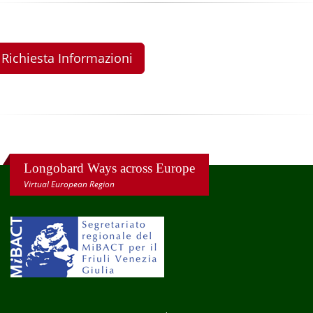
Richiesta Informazioni
Longobard Ways across Europe
Virtual European Region