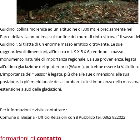
Guidino, collina morenica ad un'altitudine di 300 mt. e precisamente nel
Parco della villa omonima, sul confine del muro di cinta si trova " Il sasso del
Guidino ". Si tratta di un enorme masso erratico o trovante. Le sue
ragguardevoli dimensioni, all'incirca mt. 9 X 5 X 6, rendono il masso
monumento naturale di importanza regionale. La sua provenienza, legata
all'ultima glaciazione del quaternario (Wurm ), potrebbe essere la Valtellina.
L'importanza del " Sasso" è legata, più che alle sue dimensioni, alla sua
posizione, la più meridionale della Lombardia: testimonianza della massima
estensione a sud delle glaciazioni.
Per informazioni e visite contattare :
Comune di Besana - Ufficio Relazioni con il Pubblico tel. 0362 922022
nformazioni di
contatto