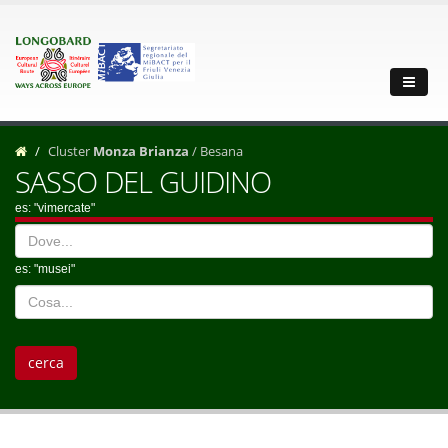
Cluster
Monza Brianza
/ Besana
SASSO DEL GUIDINO
es: "vimercate"
es: "musei"