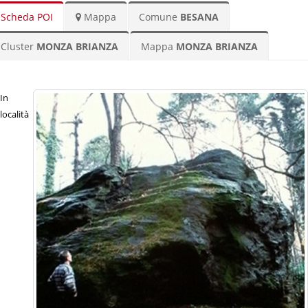
Scheda POI
Mappa
Comune
BESANA
Cluster
MONZA BRIANZA
Mappa
MONZA BRIANZA
In
località