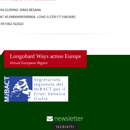
VIA GUIDINO 20842 BESANA
AT 45.698904993580804, LONG 9.270517110824585
39 0362 922022
Longobard Ways across Europe
Virtual European Region
newsletter
ISCRIVITI