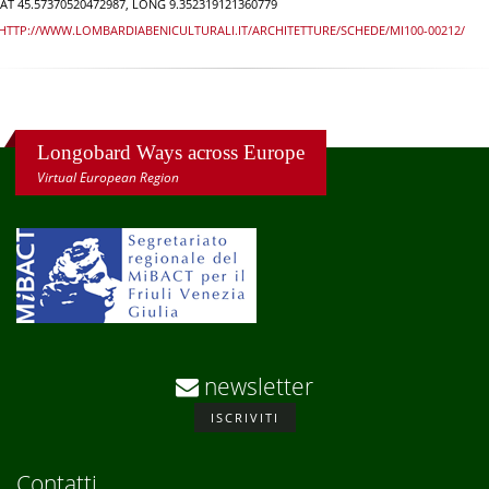
AT 45.57370520472987, LONG 9.352319121360779
HTTP://WWW.LOMBARDIABENICULTURALI.IT/ARCHITETTURE/SCHEDE/MI100-00212/
Longobard Ways across Europe
Virtual European Region
newsletter
ISCRIVITI
Contatti