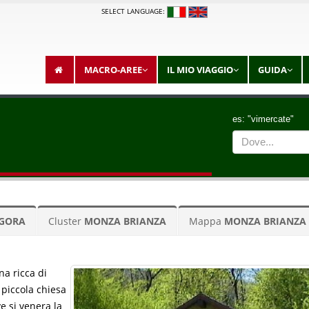
SELECT LANGUAGE:
MACRO-AREE
IL MIO VIAGGIO
GUIDA
es: "vimercate"
LGORA
Cluster
MONZA BRIANZA
Mappa
MONZA BRIANZA
na ricca di
a piccola chiesa
ve si venera la