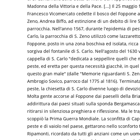
Madonna della Vittoria e della Pace. [...] Il 25 maggio
Francesco Vicomercato cedette il bosco del Foppone al
Zeno, Andrea Biffo, ad estinzione di un debito di lire 
parrocchia. Nell'anno 1567, durante l'epidemia di pest
Carlo, la parrocchia di S. Zeno utilizzò come lazzaretto
Foppone, posto in una zona boschiva ed isolata, ricca
sorgiva del fontanile di S. Carlo. Nell'agosto del 1630 
cappella di S. Carlo "dedicata a seppellire quelli che
peste, ed eretta per questa necessità giacchè, in quel
questo gran male" (dalle "Memorie riguardanti S. Zen
Ambrogio Sovico, parroco dal 1775 al 1816). Terminata
peste, la chiesetta di S. Carlo divenne luogo di devoz
Molta gente accorse al Foppone dai paeselli della Bri
addirittura dai paesi situati sulla sponda Bergamasca
ritirarsi in silenziosa preghiera e riflessione. Ma le 
scoppiò la Prima Guerra Mondiale. La sconfitta di Capor
peste e di vaiolo nel paese, gettarono nello sconfort
Ripamonti, ricordato da tutti gli anziani come un uo