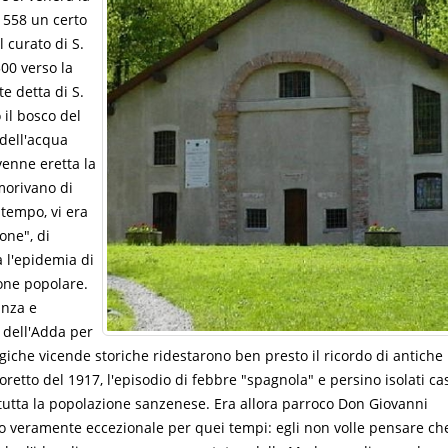
 1558 un certo
 curato di S.
500 verso la
e detta di S.
 il bosco del
 dell'acqua
venne eretta la
 morivano di
 tempo, vi era
one", di
 l'epidemia di
ione popolare.
anza e
 dell'Adda per
tragiche vicende storiche ridestarono ben presto il ricordo di antiche
etto del 1917, l'episodio di febbre "spagnola" e persino isolati cas
o tutta la popolazione sanzenese. Era allora parroco Don Giovanni
mo veramente eccezionale per quei tempi: egli non volle pensare ch