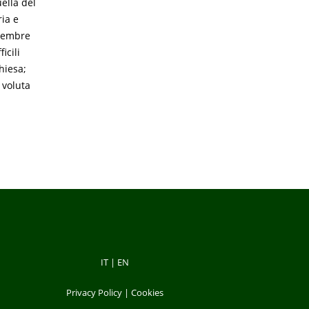
ella del
ria e
ovembre
icili
hiesa;
 voluta
IT
|
EN
Privacy Policy
|
Cookies