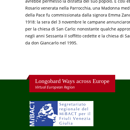
avrebbe permesso la disfatta del suo popolo. E così e
Rosario venerata nella Parrocchia, una Madonna mediatr
della Pace fu commissionata dalla signora Emma Zanotti
1918: la sera del 3 novembre le campane annunciarono l
per la chiesa di San Carlo: nonostante qualche appross
negli anni Sessanta il soffitto cedette e la chiesa di 
da don Giancarlo nel 1995.
Longobard Ways across Europe
Virtual European Region