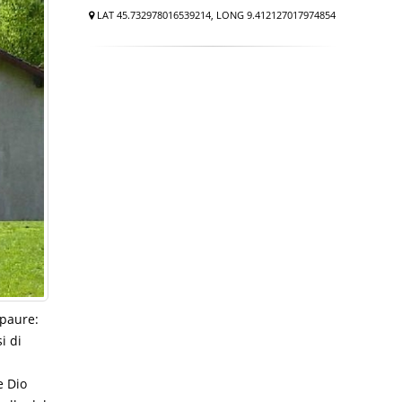
LAT 45.732978016539214, LONG 9.412127017974854
 paure:
i di
e Dio