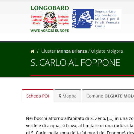
Cluster
Monza Brianza
/ Olgiate Molgora
S. CARLO AL FOPPONE
Scheda POI
Mappa
Comune
OLGIATE MO
Nei boschi attorno all'abitato di S. Zeno, [...] in una zo
verde e di acqua, si trova, al limitare di una radura, l
di S. Carlo, nella zona detta ‘ai morti del Foppone', do