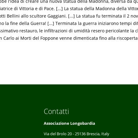
bbe l'idea di creare una nuova statua della Madonna, diversa da qu
ice di Vittoria e di Pace. [...] La statua della Madonna della Vitto
 Bellini allo scultore Gaggiani. [...] La statua fu terminata il 2 n
a fine della Guerra! [...] Terminata la guerra iniziarono tempi diff
imativo restauro, le infiltrazioni di umidità resero pericolante la c
San Carlo ai Morti del Foppone venne dimenticata fino alla riscoperta
Contatti
Associazione Longobardia
Via del Brolo 20 - 25136 Brescia, Italy