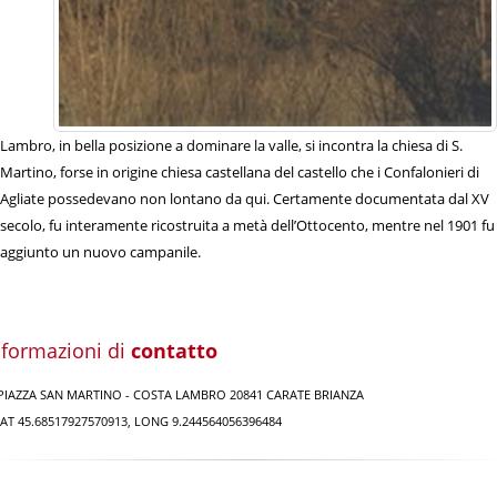
Lambro, in bella posizione a dominare la valle, si incontra la chiesa di S.
Martino, forse in origine chiesa castellana del castello che i Confalonieri di
Agliate possedevano non lontano da qui. Certamente documentata dal XV
secolo, fu interamente ricostruita a metà dell’Ottocento, mentre nel 1901 fu
aggiunto un nuovo campanile.
nformazioni di
contatto
PIAZZA SAN MARTINO - COSTA LAMBRO 20841 CARATE BRIANZA
AT 45.68517927570913, LONG 9.244564056396484