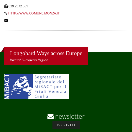
039.2372.551
HTTP://WWW.COMUNE.MONZA.IT
Longobard Ways across Europe
Virtual European Region
newsletter
ISCRIVITI