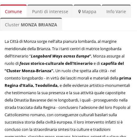
Comune
Punti di interesse
Mappa
Info Varie
Cluster
MONZA BRIANZA
La Città di Monza sorge nell'alta pianura lombarda, al margine
meridionale della Brianza. Tra i tanti centri di matrice longobarda
dell’Itinerario “
Longobard Ways across Europe
”
, Monza assurge al
ruolo di
focus
storico-culturale dell'Itinerario
e di
capofila del
“Cluster Monza-Brianza”.
Un ruolo che spetta alla città - nel
contesto longobardo - in virtù dei lasciti morali e materiali della
prima
Regina d’Italia, Teodolinda,
e delle evidenze artistico-monumentali
che testimoniano la sua presenza e la sua attività quale capostipite
della Dinastia Bavarese dei re longobardi, i quali - proseguendo nella
strada tracciata dalla Regina - conclusero l'adesione del loro Popolo al
Cattolicesimo romano, con conseguenze culturali basilari sulla
successiva storia della civiltà europea. Il loro intervento infatti si è
concluso con la straordinaria sintesi tra culture e tradizioni
germaniche, classiche greco-romane, bizantino-orientali e slave che -