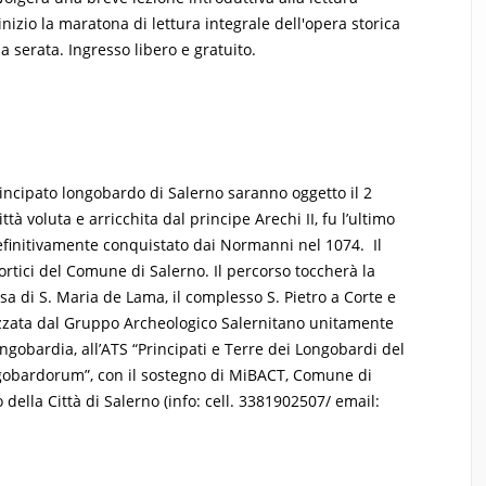
 inizio la maratona di lettura integrale dell'opera storica
a serata. Ingresso libero e gratuito.
Principato longobardo di Salerno saranno oggetto il 2
ttà voluta e arricchita dal principe Arechi II, fu l’ultimo
efinitivamente conquistato dai Normanni nel 1074. Il
portici del Comune di Salerno. Il percorso toccherà la
sa di S. Maria de Lama, il complesso S. Pietro a Corte e
nizzata dal Gruppo Archeologico Salernitano unitamente
ongobardia, all’ATS “Principati e Terre dei Longobardi del
ngobardorum”, con il sostegno di MiBACT, Comune di
della Città di Salerno (info: cell. 3381902507/ email: