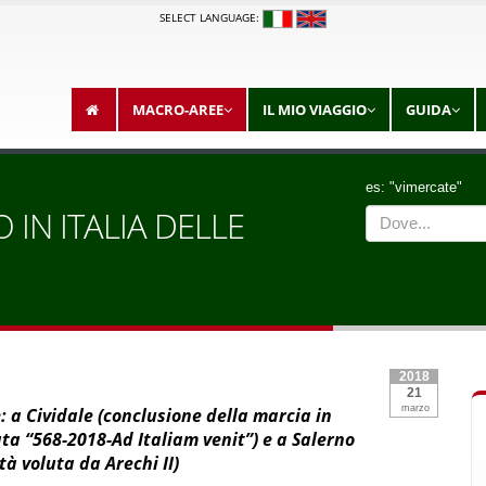
SELECT LANGUAGE:
MACRO-AREE
IL MIO VIAGGIO
GUIDA
es: "vimercate"
 IN ITALIA DELLE
2018
21
marzo
: a Cividale (conclusione della marcia in
ta “568-2018-Ad Italiam venit”) e a Salerno
tà voluta da Arechi II)