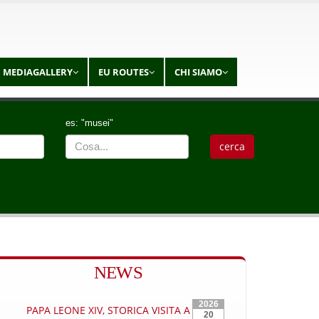
MEDIAGALLERY
EU ROUTES
CHI SIAMO
es: "musei"
NEWS
2026
PAPA LEONE XIV, STORICA VISITA A
20