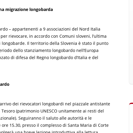
ima migrazione longobarda
rdo – appartenenti a 9 associazioni del Nord Italia
per rievocare, in accordo con Comuni sloveni, l’ultima
longobarde. Il territorio della Slovenia è stato il punto
eriodo dello stanziamento longobardo nell’Europa
nzato di difesa del Regno longobardo d’Italia e del
bardo
’arrivo dei rievocatori longobardi nel piazzale antistante
o e Tesoro (patrimonio UNESCO unitamente ai resti del
ionale). Seguiranno il saluto alle autorità e le
 ore 15.30, presso il complesso di Santa Maria di Corte
olgerà una breve lezione introduttiva alla lettura