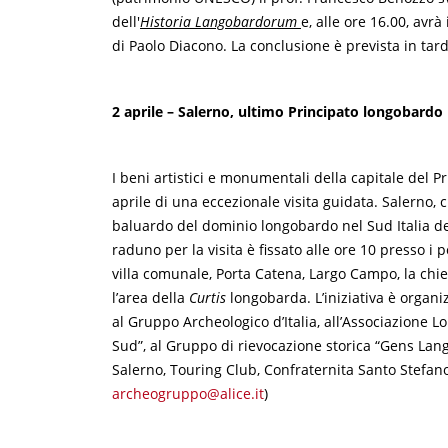
dell'
Historia Langobardorum
e, alle ore 16.00, avrà
di Paolo Diacono. La conclusione è prevista in tard
2 aprile – Salerno, ultimo Principato longobardo
I beni artistici e monumentali della capitale del 
aprile di una eccezionale visita guidata. Salerno, ci
baluardo del dominio longobardo nel Sud Italia d
raduno per la visita è fissato alle ore 10 presso i 
villa comunale, Porta Catena, Largo Campo, la chie
l’area della
Curtis
longobarda. L’iniziativa è orga
al Gruppo Archeologico d’Italia, all’Associazione L
Sud”, al Gruppo di rievocazione storica “Gens La
Salerno, Touring Club, Confraternita Santo Stefano 
archeogruppo@alice.it
)