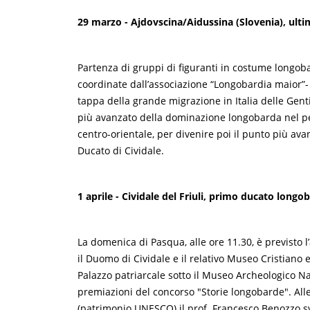
29 marzo - Ajdovscina/Aidussina (Slovenia), ult
Partenza di gruppi di figuranti in costume longoba
coordinate dall’associazione “Longobardia maior”- 
tappa della grande migrazione in Italia delle Genti 
più avanzato della dominazione longobarda nel p
centro-orientale, per divenire poi il punto più ava
Ducato di Cividale.
1 aprile - Cividale del Friuli, primo ducato longo
La domenica di Pasqua, alle ore 11.30, è previsto l
il Duomo di Cividale e il relativo Museo Cristian
Palazzo patriarcale sotto il Museo Archeologico Naz
premiazioni del concorso "Storie longobarde". Alle
(patrimonio UNESCO) il prof. Francesco Benozzo sv