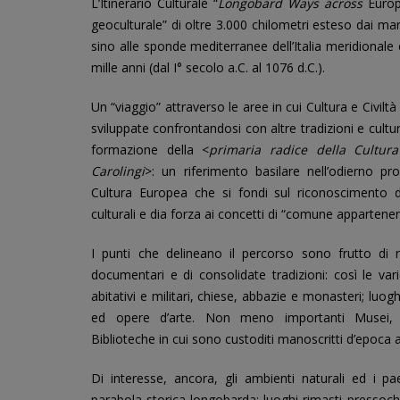
L’Itinerario Culturale “
Longobard Ways across
Europe
geoculturale” di oltre 3.000 chilometri esteso dai ma
sino alle sponde mediterranee dell’Italia meridionale 
mille anni (dal I° secolo a.C. al 1076 d.C.).
Un “viaggio” attraverso le aree in cui Cultura e Civil
sviluppate confrontandosi con altre tradizioni e cultu
formazione della <
primaria radice della Cultur
Carolingi
>: un riferimento basilare nell’odierno p
Cultura Europea che si fondi sul riconoscimento d
culturali e dia forza ai concetti di “comune appartene
I punti che delineano il percorso sono frutto di ris
documentari e di consolidate tradizioni: così le va
abitativi e militari, chiese, abbazie e monasteri; 
ed opere d’arte. Non meno importanti Musei, A
Biblioteche in cui sono custoditi manoscritti d’epoca 
Di interesse, ancora, gli ambienti naturali ed i pa
parabola storica longobarda: luoghi rimasti pressochè 