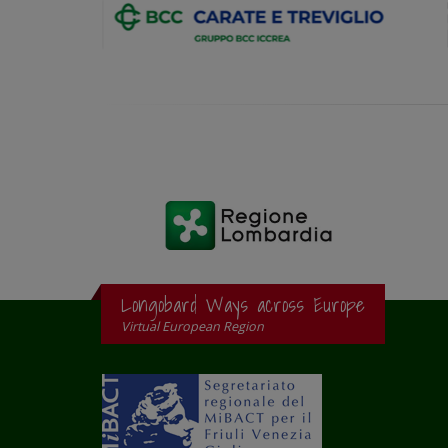
Longobard Ways across Europe
Virtual European Region