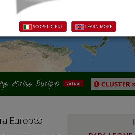
SCOPRI DI PIU'
LEARN MORE
ys across Europe
CLUSTER's
virtual
european
region
virtual
tura Europea