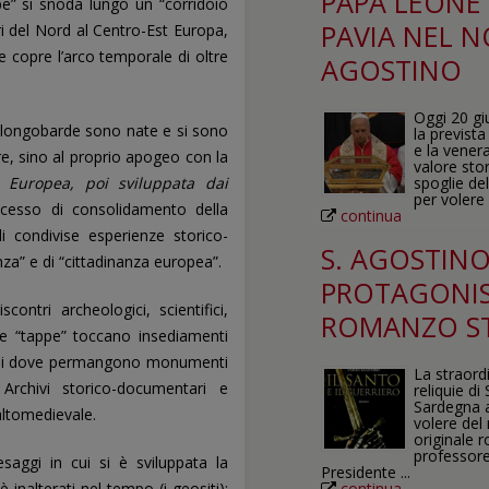
PAPA LEONE X
” si snoda lungo un “corridoio
PAVIA NEL N
ri del Nord al Centro-Est Europa,
e copre l’arco temporale di oltre
AGOSTINO
Oggi 20 gi
tà longobarde sono nate e si sono
la prevista
e la venera
re, sino al proprio apogeo con la
valore stor
a Europea, poi sviluppata dai
spoglie de
per volere 
rocesso di consolidamento della
continua
i condivise esperienze storico-
S. AGOSTINO
nza” e di “cittadinanza europea”.
PROTAGONIS
contri archeologici, scientifici,
ROMANZO S
rie “tappe” toccano insediamenti
luoghi dove permangono monumenti
La straord
rchivi storico-documentari e
reliquie di
Sardegna al
altomedievale.
volere del
originale 
professore
esaggi in cui si è sviluppata la
Presidente ...
continua
inalterati nel tempo (i geositi);