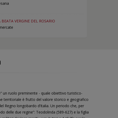
esana
 BEATA VERGINE DEL ROSARIO
imercate
a
e
” un ruolo preminente - quale obiettivo turistico-
e territoriale è frutto del valore storico e geografico
del Regno longobardo d’Italia. Un periodo che, per
odo delle due regine”: Teodolinda (589-627) e la figlia