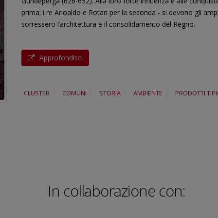
Gundeperga (626-652). Alla loro forte influenza e alle conquiste mi
prima; i re Arioaldo e Rotari per la seconda - si devono gli amplia
sorressero l’architettura e il consolidamento del Regno.
Approfondisci
CLUSTER
COMUNI
STORIA
AMBIENTE
PRODOTTI TIPI
In collaborazione con: