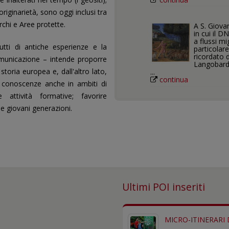
originarietà, sono oggi inclusi tra
chi e Aree protette.
A S. Giova
in cui il D
a flussi m
utti di antiche esperienze e la
particolar
ricordato 
omunicazione – intende proporre
Langobard
toria europea e, dall'altro lato,
...
continua
li conoscenze anche in ambiti di
 attività formative; favorire
le giovani generazioni.
Ultimi POI inseriti
MICRO-ITINERARI