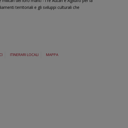
litari dei loro mariti - i re Autari e Agilulfo per la
menti territoriali e gli sviluppi culturali che
CI
ITINERARI LOCALI
MAPPA