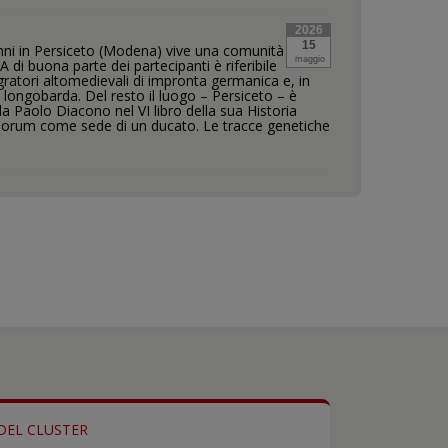
2026
15
nni in Persiceto (Modena) vive una comunità
maggio
NA di buona parte dei partecipanti è riferibile
igratori altomedievali di impronta germanica e, in
e longobarda. Del resto il luogo – Persiceto – è
da Paolo Diacono nel VI libro della sua Historia
orum come sede di un ducato. Le tracce genetiche
 DEL CLUSTER