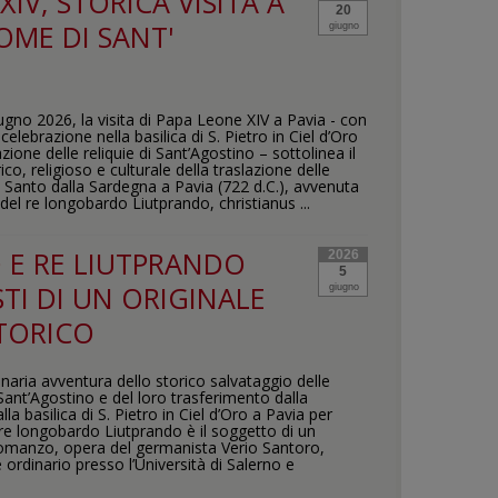
IV, STORICA VISITA A
20
OME DI SANT'
giugno
ugno 2026, la visita di Papa Leone XIV a Pavia - con
 celebrazione nella basilica di S. Pietro in Ciel d’Oro
zione delle reliquie di Sant’Agostino – sottolinea il
ico, religioso e culturale della traslazione delle
l Santo dalla Sardegna a Pavia (722 d.C.), avvenuta
del re longobardo Liutprando, christianus ...
 E RE LIUTPRANDO
2026
5
TI DI UN ORIGINALE
giugno
TORICO
inaria avventura dello storico salvataggio delle
 Sant’Agostino e del loro trasferimento dalla
la basilica di S. Pietro in Ciel d’Oro a Pavia per
 re longobardo Liutprando è il soggetto di un
romanzo, opera del germanista Verio Santoro,
 ordinario presso l’Università di Salerno e