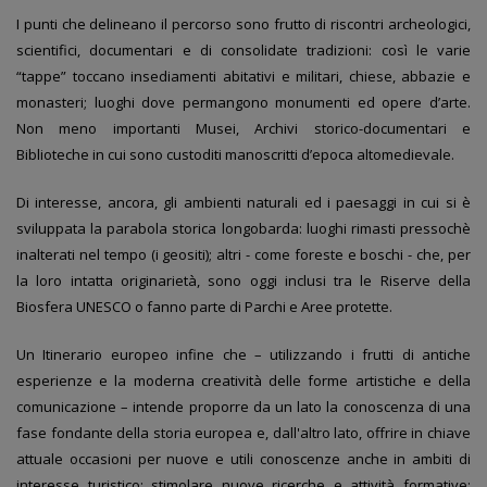
I punti che delineano il percorso sono frutto di riscontri archeologici,
scientifici, documentari e di consolidate tradizioni: così le varie
“tappe” toccano insediamenti abitativi e militari, chiese, abbazie e
monasteri; luoghi dove permangono monumenti ed opere d’arte.
Non meno importanti Musei, Archivi storico-documentari e
Biblioteche in cui sono custoditi manoscritti d’epoca altomedievale.
Di interesse, ancora, gli ambienti naturali ed i paesaggi in cui si è
sviluppata la parabola storica longobarda: luoghi rimasti pressochè
inalterati nel tempo (i geositi); altri - come foreste e boschi - che, per
la loro intatta originarietà, sono oggi inclusi tra le Riserve della
Biosfera UNESCO o fanno parte di Parchi e Aree protette.
Un Itinerario europeo infine che – utilizzando i frutti di antiche
esperienze e la moderna creatività delle forme artistiche e della
comunicazione – intende proporre da un lato la conoscenza di una
fase fondante della storia europea e, dall'altro lato, offrire in chiave
attuale occasioni per nuove e utili conoscenze anche in ambiti di
interesse turistico; stimolare nuove ricerche e attività formative;