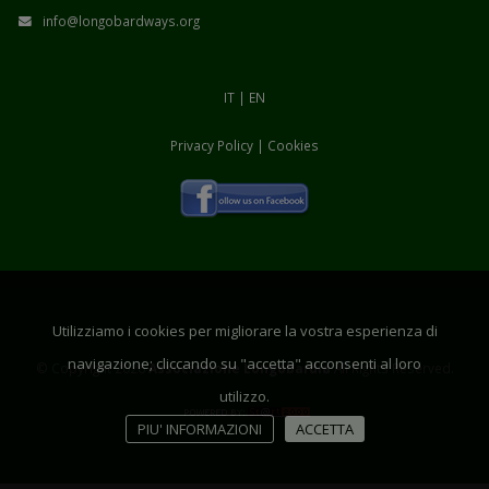
info@longobardways.org
IT
|
EN
Privacy Policy
|
Cookies
Utilizziamo i cookies per migliorare la vostra esperienza di
navigazione; cliccando su "accetta" acconsenti al loro
© Copyright 2026
Associazione Longobardia
All Rights Reserved.
utilizzo.
PIU' INFORMAZIONI
ACCETTA