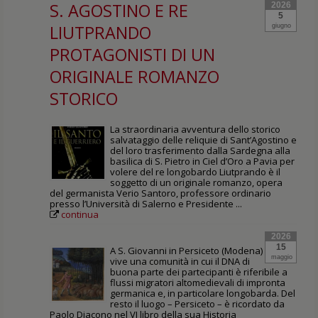
S. AGOSTINO E RE
2026
5
LIUTPRANDO
giugno
PROTAGONISTI DI UN
ORIGINALE ROMANZO
STORICO
La straordinaria avventura dello storico
salvataggio delle reliquie di Sant’Agostino e
del loro trasferimento dalla Sardegna alla
basilica di S. Pietro in Ciel d’Oro a Pavia per
volere del re longobardo Liutprando è il
soggetto di un originale romanzo, opera
del germanista Verio Santoro, professore ordinario
presso l’Università di Salerno e Presidente ...
continua
2026
15
A S. Giovanni in Persiceto (Modena)
maggio
vive una comunità in cui il DNA di
buona parte dei partecipanti è riferibile a
flussi migratori altomedievali di impronta
germanica e, in particolare longobarda. Del
resto il luogo – Persiceto – è ricordato da
Paolo Diacono nel VI libro della sua Historia