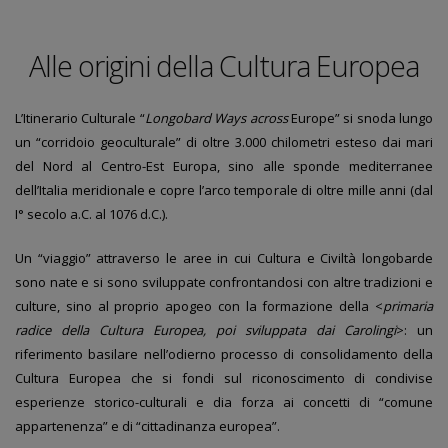
Alle origini della Cultura Europea
L’Itinerario Culturale “
Longobard Ways across
Europe” si snoda lungo
un “corridoio geoculturale” di oltre 3.000 chilometri esteso dai mari
del Nord al Centro-Est Europa, sino alle sponde mediterranee
dell’Italia meridionale e copre l’arco temporale di oltre mille anni (dal
I° secolo a.C. al 1076 d.C.).
Un “viaggio” attraverso le aree in cui Cultura e Civiltà longobarde
sono nate e si sono sviluppate confrontandosi con altre tradizioni e
culture, sino al proprio apogeo con la formazione della <
primaria
radice della Cultura Europea, poi sviluppata dai Carolingi
>: un
riferimento basilare nell’odierno processo di consolidamento della
Cultura Europea che si fondi sul riconoscimento di condivise
esperienze storico-culturali e dia forza ai concetti di “comune
appartenenza” e di “cittadinanza europea”.