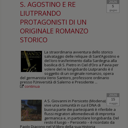
S. AGOSTINO E RE
2026
5
LIUTPRANDO
giugno
PROTAGONISTI DI UN
ORIGINALE ROMANZO
STORICO
La straordinaria avventura dello storico
salvataggio delle reliquie di Sant’Agostino e
del loro trasferimento dalla Sardegna alla
basilica di S. Pietro in Ciel d’Oro a Pavia per
volere del re longobardo Liutprando è il
soggetto di un originale romanzo, opera
del germanista Verio Santoro, professore ordinario
presso l’Università di Salerno e Presidente ...
continua
2026
15
A S. Giovanni in Persiceto (Modena)
maggio
vive una comunità in cui il DNA di
buona parte dei partecipanti è riferibile a
flussi migratori altomedievali di impronta
germanica e, in particolare longobarda. Del
resto il luogo – Persiceto – è ricordato da
Paolo Diacono nel VI libro della sua Historia