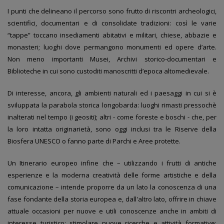
I punti che delineano il percorso sono frutto di riscontri archeologici,
scientifici, documentari e di consolidate tradizioni: così le varie
“tappe” toccano insediamenti abitativi e militari, chiese, abbazie e
monasteri; luoghi dove permangono monumenti ed opere d’arte.
Non meno importanti Musei, Archivi storico-documentari e
Biblioteche in cui sono custoditi manoscritti d’epoca altomedievale.
Di interesse, ancora, gli ambienti naturali ed i paesaggi in cui si è
sviluppata la parabola storica longobarda: luoghi rimasti pressochè
inalterati nel tempo (i geositi); altri - come foreste e boschi - che, per
la loro intatta originarietà, sono oggi inclusi tra le Riserve della
Biosfera UNESCO o fanno parte di Parchi e Aree protette.
Un Itinerario europeo infine che – utilizzando i frutti di antiche
esperienze e la moderna creatività delle forme artistiche e della
comunicazione – intende proporre da un lato la conoscenza di una
fase fondante della storia europea e, dall'altro lato, offrire in chiave
attuale occasioni per nuove e utili conoscenze anche in ambiti di
interesse turistico; stimolare nuove ricerche e attività formative;