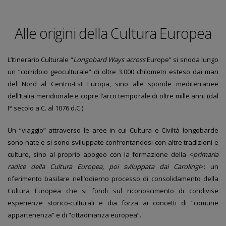
Alle origini della Cultura Europea
L’Itinerario Culturale “
Longobard Ways across
Europe” si snoda lungo
un “corridoio geoculturale” di oltre 3.000 chilometri esteso dai mari
del Nord al Centro-Est Europa, sino alle sponde mediterranee
dell’Italia meridionale e copre l’arco temporale di oltre mille anni (dal
I° secolo a.C. al 1076 d.C.).
Un “viaggio” attraverso le aree in cui Cultura e Civiltà longobarde
sono nate e si sono sviluppate confrontandosi con altre tradizioni e
culture, sino al proprio apogeo con la formazione della <
primaria
radice della Cultura Europea, poi sviluppata dai Carolingi
>: un
riferimento basilare nell’odierno processo di consolidamento della
Cultura Europea che si fondi sul riconoscimento di condivise
esperienze storico-culturali e dia forza ai concetti di “comune
appartenenza” e di “cittadinanza europea”.