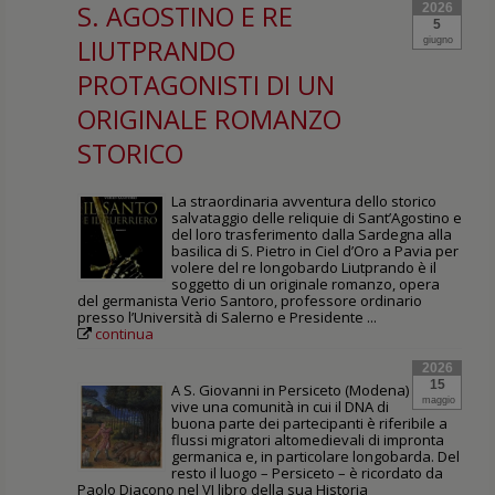
S. AGOSTINO E RE
2026
5
LIUTPRANDO
giugno
PROTAGONISTI DI UN
ORIGINALE ROMANZO
STORICO
La straordinaria avventura dello storico
salvataggio delle reliquie di Sant’Agostino e
del loro trasferimento dalla Sardegna alla
basilica di S. Pietro in Ciel d’Oro a Pavia per
volere del re longobardo Liutprando è il
soggetto di un originale romanzo, opera
del germanista Verio Santoro, professore ordinario
presso l’Università di Salerno e Presidente ...
continua
2026
15
A S. Giovanni in Persiceto (Modena)
maggio
vive una comunità in cui il DNA di
buona parte dei partecipanti è riferibile a
flussi migratori altomedievali di impronta
germanica e, in particolare longobarda. Del
resto il luogo – Persiceto – è ricordato da
Paolo Diacono nel VI libro della sua Historia