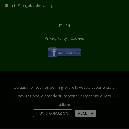
info@longobardways.org
IT
|
EN
Privacy Policy
|
Cookies
Utilizziamo i cookies per migliorare la vostra esperienza di
navigazione; cliccando su "accetta" acconsenti al loro
© Copyright 2026
Associazione Longobardia
All Rights Reserved.
utilizzo.
PIU' INFORMAZIONI
ACCETTA