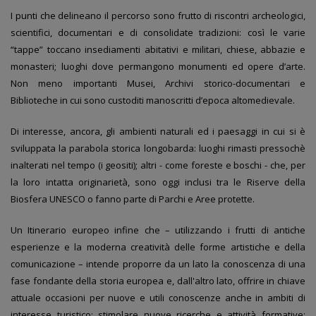
I punti che delineano il percorso sono frutto di riscontri archeologici,
scientifici, documentari e di consolidate tradizioni: così le varie
“tappe” toccano insediamenti abitativi e militari, chiese, abbazie e
monasteri; luoghi dove permangono monumenti ed opere d’arte.
Non meno importanti Musei, Archivi storico-documentari e
Biblioteche in cui sono custoditi manoscritti d’epoca altomedievale.
Di interesse, ancora, gli ambienti naturali ed i paesaggi in cui si è
sviluppata la parabola storica longobarda: luoghi rimasti pressochè
inalterati nel tempo (i geositi); altri - come foreste e boschi - che, per
la loro intatta originarietà, sono oggi inclusi tra le Riserve della
Biosfera UNESCO o fanno parte di Parchi e Aree protette.
Un Itinerario europeo infine che – utilizzando i frutti di antiche
esperienze e la moderna creatività delle forme artistiche e della
comunicazione – intende proporre da un lato la conoscenza di una
fase fondante della storia europea e, dall'altro lato, offrire in chiave
attuale occasioni per nuove e utili conoscenze anche in ambiti di
interesse turistico; stimolare nuove ricerche e attività formative;