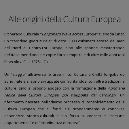
Alle origini della Cultura Europea
L’Itinerario Culturale “
Longobard Ways across
Europe” si snoda lungo
un “corridoio geoculturale” di oltre 3.000 chilometri esteso dai mari
del Nord al Centro-Est Europa, sino alle sponde mediterranee
dell’Italia meridionale e copre l’arco temporale di oltre mille anni (dal
I° secolo a.C. al 1076 d.C.).
Un “viaggio” attraverso le aree in cui Cultura e Civiltà longobarde
sono nate e si sono sviluppate confrontandosi con altre tradizioni e
culture, sino al proprio apogeo con la formazione della <
primaria
radice della Cultura Europea, poi sviluppata dai Carolingi
>: un
riferimento basilare nell’odierno processo di consolidamento della
Cultura Europea che si fondi sul riconoscimento di condivise
esperienze storico-culturali e dia forza ai concetti di “comune
appartenenza” e di “cittadinanza europea”.